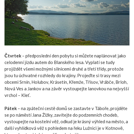
Čtvrtek
– předposlední den pobytu si můžete naplánovat jako
celodenní jízdu autem do Blanského lesa. Vyplatí se tudy
projíždět všemi možnými silnicemi druhé a třetí třídy, protože
jsou tu úchvatné rozhledy do krajiny. Projeďte si trasy mezi
obcemi Srnín, Holubov, Krásetín, Křemže, Třísov, Vrábče, Brloh,
Nová Ves a Jankov a na závěr vystoupejte lanovkou na nejvyšší
vrchol – Kleť.
Pátek
– na zpáteční cestě domů se zastavte v Táboře, projděte
se po náměstí Jana Žižky, zavítejte do podzemních chodeb,
vystoupejte na kostelní věž, odkud je krásný výhled na město, a
další vyhlídková věž s pohledem na řeku Lužnici je v Kotnově,