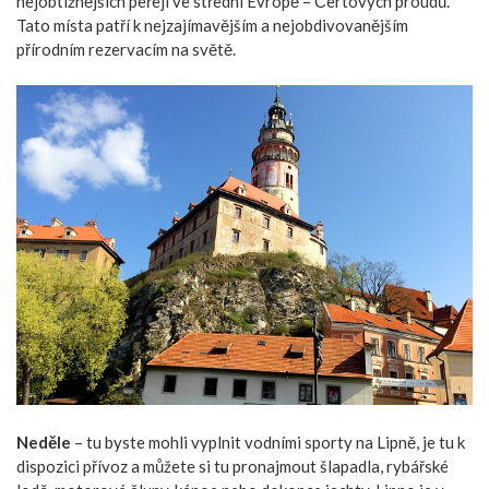
nejobtížnějších peřejí ve střední Evropě – Čertových proudů.
Tato místa patří k nejzajímavějším a nejobdivovanějším
přírodním rezervacím na světě.
Neděle
– tu byste mohli vyplnit vodními sporty na Lipně, je tu k
dispozici přívoz a můžete si tu pronajmout šlapadla, rybářské