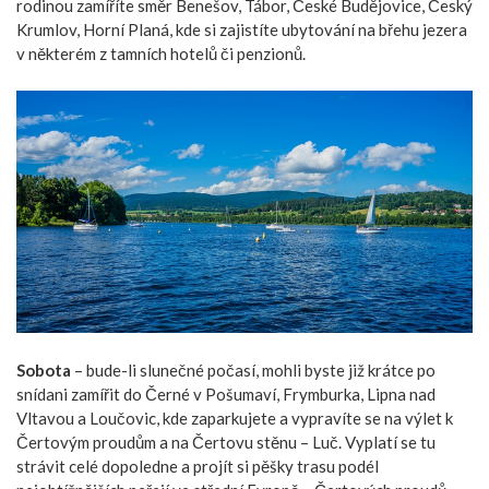
rodinou zamíříte směr Benešov, Tábor, České Budějovice, Český
Krumlov, Horní Planá, kde si zajistíte ubytování na břehu jezera
v některém z tamních hotelů či penzionů.
Sobota
– bude-li slunečné počasí, mohli byste již krátce po
snídani zamířit do Černé v Pošumaví, Frymburka, Lipna nad
Vltavou a Loučovic, kde zaparkujete a vypravíte se na výlet k
Čertovým proudům a na Čertovu stěnu – Luč. Vyplatí se tu
strávit celé dopoledne a
projít
si pěšky trasu podél