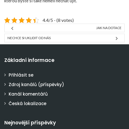
kterou byste si také neměli nechat ujít.
4.4/5 - (8 votes)
JAK NA DOTACE
NECHCE SI UKLIDIT OD NÁS
Základní informace
Přihlásit se
Zdroj kanálů (příspěvky)
Kanál komentářů
Česká lokalizace
Nejnovější příspěvky