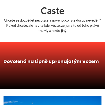
Caste
Chcete se dozvědět něco zcela nového, co jste dosud nevěděli?
Pokud chcete, ale nevíte kde, vězte, že jsme tu od toho právě
my. My a nikdo jiný.
Dovolená na Lipně s pronajatým vozem