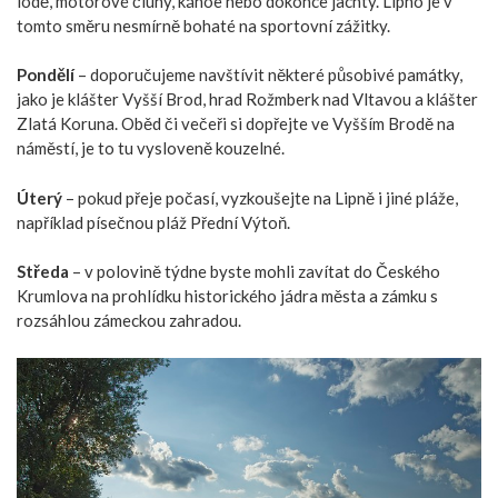
lodě, motorové čluny, kánoe nebo dokonce jachty. Lipno je v
tomto směru nesmírně bohaté na sportovní zážitky.
Pondělí
– doporučujeme navštívit některé působivé památky,
jako je klášter Vyšší Brod, hrad Rožmberk nad Vltavou a klášter
Zlatá Koruna. Oběd či večeři si dopřejte ve Vyšším Brodě na
náměstí, je to tu vysloveně kouzelné.
Úterý
– pokud přeje počasí, vyzkoušejte na Lipně i jiné pláže,
například písečnou pláž Přední Výtoň.
Středa
– v polovině týdne byste mohli zavítat do Českého
Krumlova na prohlídku historického jádra města a zámku s
rozsáhlou zámeckou zahradou.