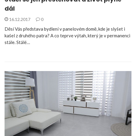
dál
16.12.2017
0
Děsí Vás představa bydlení v panelovém domě, kde je slyšet i
kašel z druhého patra? A co teprve výtah, který je v permanenci
stále. Stálé…