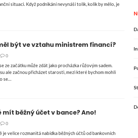
nanční situaci. Když podnikání nevynáší tolik, kolik by mělo, je
N
Da
ěl být ve vztahu ministrem financí?
In
0
se ze začátku může zdát jako procházka růžovým sadem.
P
u ale začnou přicházet starosti, mezi které bychom mohli
do se…
S
D
é mít běžný účet v bance? Ano!
0
ě je velice rozmanitá nabídka běžných účtů od bankovních