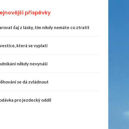
ejnovější příspěvky
rovat čaj z lásky, tím nikdy nemáte co ztratit
vestice, která se vyplatí
odnikání někdy nevynáší
těhování se dá zvládnout
odávka pro jezdecký oddíl