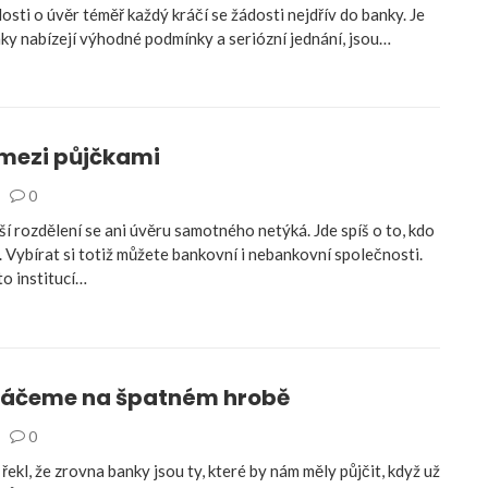
osti o úvěr téměř každý kráčí se žádosti nejdřív do banky. Je
nky nabízejí výhodné podmínky a seriózní jednání, jsou…
 mezi půjčkami
0
í rozdělení se ani úvěru samotného netýká. Jde spíš o to, kdo
 Vybírat si totiž můžete bankovní i nebankovní společnosti.
to institucí…
láčeme na špatném hrobě
0
řekl, že zrovna banky jsou ty, které by nám měly půjčit, když už