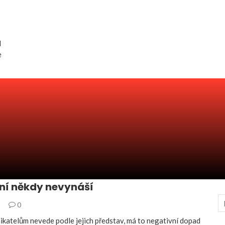
d
e
ní někdy nevynáší
5
0
ikatelům nevede podle jejich představ, má to negativní dopad