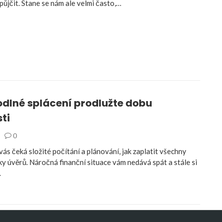
půjčit. Stane se nám ale velmi často,…
odlné splácení prodlužte dobu
ti
0
ás čeká složité počítání a plánování, jak zaplatit všechny
ky úvěrů. Náročná finanční situace vám nedává spát a stále si
…