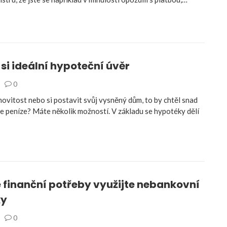
si ideální hypoteční úvěr
0
movitost nebo si postavit svůj vysněný dům, to by chtěl snad
te peníze? Máte několik možností. V základu se hypotéky dělí
 finanční potřeby využijte nebankovní
ky
0