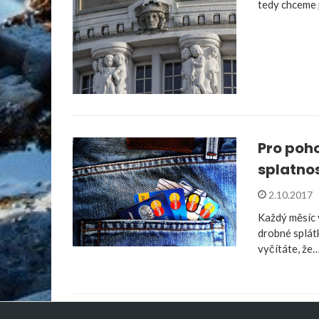
tedy chceme 
Pro poh
splatnos
2.10.2017
Každý měsíc v
drobné splát
vyčítáte, že