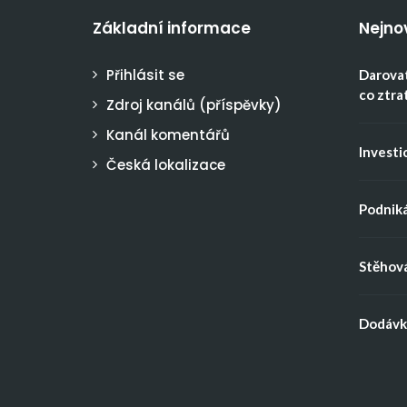
Základní informace
Nejno
Přihlásit se
Darovat
co ztra
Zdroj kanálů (příspěvky)
Kanál komentářů
Investic
Česká lokalizace
Podniká
Stěhová
Dodávka