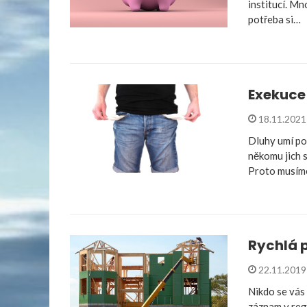
institucí. Mn
potřeba si…
Exekuce 
18.11.202
Dluhy umí pot
někomu jich 
Proto musí
Rychlá 
22.11.201
Nikdo se vás 
záznam v regi