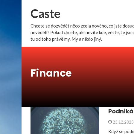
Caste
Chcete se dozvědět něco zcela nového, co jste dosu
nevěděli? Pokud chcete, ale nevíte kde, vězte, že jsm
tu od toho právě my. My a nikdo jiný.
Finance
Podniká
23.12.202
Když se podn