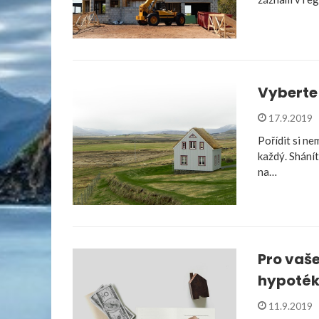
Vyberte 
17.9.2019
Pořídit si ne
každý. Shání
na…
Pro vaše
hypoté
11.9.2019