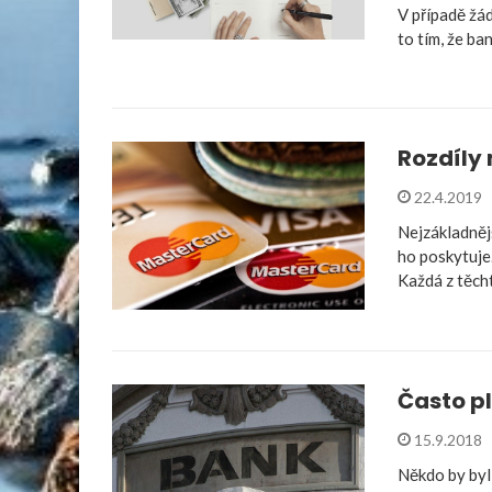
V případě žád
to tím, že ba
Rozdíly
22.4.2019
Nejzákladnějš
ho poskytuje.
Každá z těch
Často p
15.9.2018
Někdo by byl 