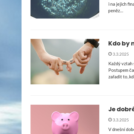
i na jejich fi
peněz…
Kdo by m
3.3.2025
Každý vztah 
Postupem čas
zařadit to, k
Je dobr
3.3.2025
V dnešní dob