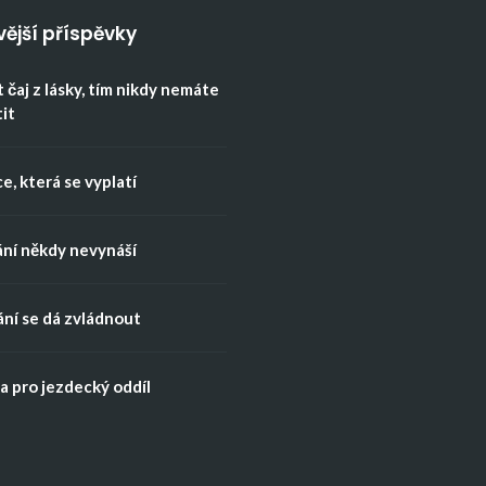
vější příspěvky
 čaj z lásky, tím nikdy nemáte
tit
e, která se vyplatí
ní někdy nevynáší
ní se dá zvládnout
 pro jezdecký oddíl