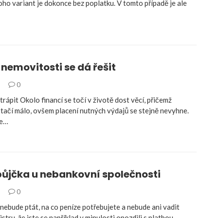
oho variant je dokonce bez poplatku. V tomto případě je ale
nemovitosti se dá řešit
1
0
rápit Okolo financí se točí v životě dost věcí, přičemž
stačí málo, ovšem placení nutných výdajů se stejně nevyhne.
me…
půjčka u nebankovní společnosti
9
0
nebude ptát, na co peníze potřebujete a nebude ani vadit
stru, že jste se například v minulosti opozdili s platbou,…