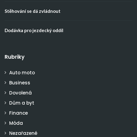
Stěhování se dá zvládnout
Dodávka pro jezdecký oddíl
Rubriky
Auto moto
Business
Dovolená
Dům a byt
Finance
Móda
Nezařazené