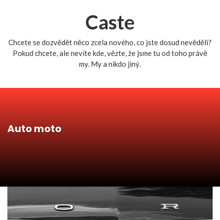
Caste
Chcete se dozvědět něco zcela nového, co jste dosud nevěděli?
Pokud chcete, ale nevíte kde, vězte, že jsme tu od toho právě
my. My a nikdo jiný.
Auto moto