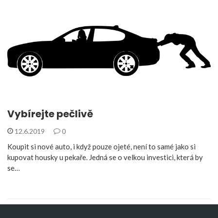
Vybírejte pečlivě
12.6.2019
0
Koupit si nové auto, i když pouze ojeté, není to samé jako si
kupovat housky u pekaře. Jedná se o velkou investici, která by
se…