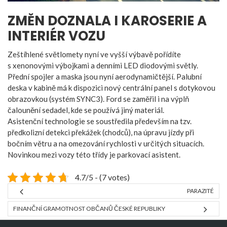
ZMĚN DOZNALA I KAROSERIE A
INTERIÉR VOZU
Zeštíhlené světlomety nyní ve vyšší výbavě pořídíte
s xenonovými výbojkami a denními LED diodovými světly.
Přední spojler a maska jsou nyní aerodynamičtější. Palubní
deska v kabině má k dispozici nový centrální panel s dotykovou
obrazovkou (systém SYNC3). Ford se zaměřil i na výplň
čalounění sedadel, kde se používá jiný materiál.
Asistenční technologie se soustředila především na tzv.
předkolizní detekci překážek (chodců), na úpravu jízdy při
bočním větru a na omezování rychlosti v určitých situacích.
Novinkou mezi vozy této třídy je parkovací asistent.
4.7/5 - (7 votes)
PARAZITÉ
FINANČNÍ GRAMOTNOST OBČANŮ ČESKÉ REPUBLIKY