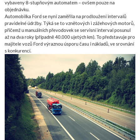
vybaveny 8-stupňovým automatem – ovšem pouze na
objednávku.
Automobilka Ford se nyní zaměřila na prodloužení intervalů
pravidelné údržby. Týká se to vznětových i zážehových motorů,
přičemž u manuálních převodovek se servisní interval posunul
až na dva roky (případně 40.000 ujetých km). To představuje pro
majitele vozů Ford výraznou úsporu času i nákladů, ve srovnání
s konkurencí.