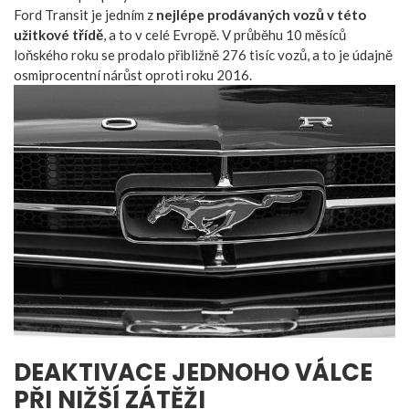
Ford Transit je jedním z
nejlépe prodávaných vozů v této
užitkové třídě
, a to v celé Evropě. V průběhu 10 měsíců
loňského roku se prodalo přibližně 276 tisíc vozů, a to je údajně
osmiprocentní nárůst oproti roku 2016.
DEAKTIVACE JEDNOHO VÁLCE
PŘI NIŽŠÍ ZÁTĚŽI