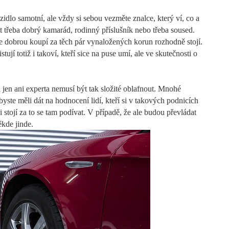
zidlo samotní, ale vždy si sebou vezměte znalce, který ví, co a
ýt třeba dobrý kamarád, rodinný příslušník nebo třeba soused.
íte dobrou koupí za těch pár vynaložených korun rozhodně stojí.
ují totiž i takoví, kteří sice na puse umí, ale ve skutečnosti o
 jen ani experta nemusí být tak složité oblafnout. Mnohé
yste měli dát na hodnocení lidí, kteří si v takových podnicích
 stojí za to se tam podívat. V případě, že ale budou převládat
ěkde jinde.