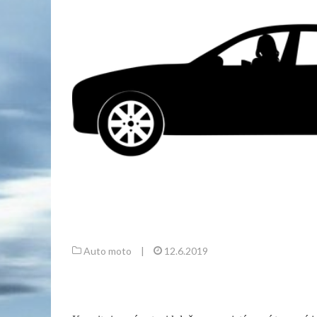
Auto moto
|
12.6.2019