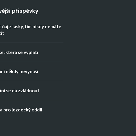
vější příspěvky
 čaj z lásky, tím nikdy nemáte
tit
e, která se vyplatí
ní někdy nevynáší
ní se dá zvládnout
 pro jezdecký oddíl