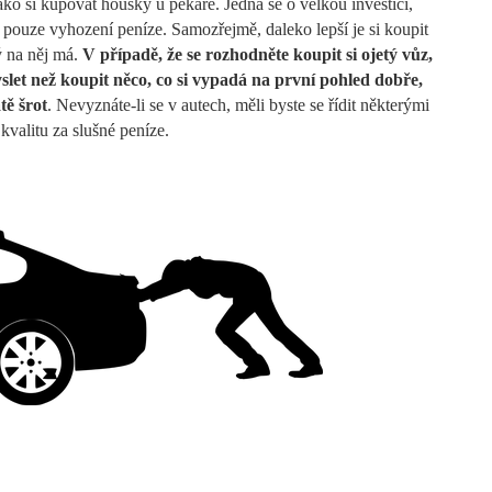
ako si kupovat housky u pekaře. Jedná se o velkou investici,
 pouze vyhození peníze. Samozřejmě, daleko lepší je si koupit
ý na něj má.
V případě, že se rozhodněte koupit si ojetý vůz,
yslet než koupit něco, co si vypadá na první pohled dobře,
tě šrot
. Nevyznáte-li se v autech, měli byste se řídit některými
kvalitu za slušné peníze.