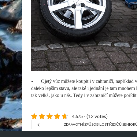
–
Ojetý vůz můžete koupit i v zahraničí, napříkla
daleko lepším stavu, ale také i jednání je tam mnohem 
tak velká, jako u nás. Tedy i v zahraničí můžete pořídit
4.6/5 - (12 votes)
ZDRAVOTNÍ ZPŮSOBILOST ŘIDIČŮ SENIOR