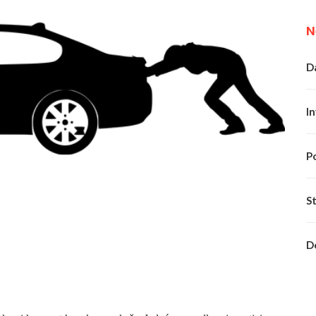
N
Da
In
P
S
D