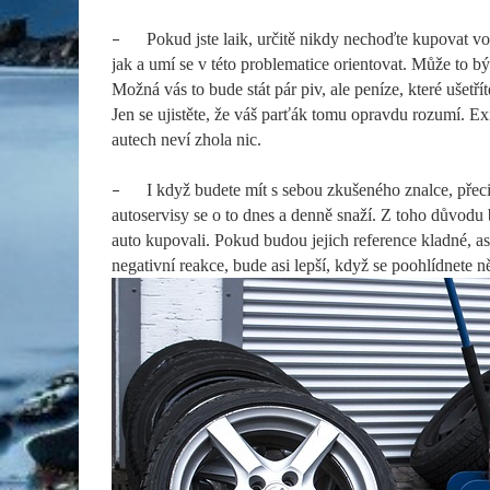
–
Pokud jste laik, určitě nikdy nechoďte kupovat vo
jak a umí se v této problematice orientovat. Může to b
Možná vás to bude stát pár piv, ale peníze, které ušetř
Jen se ujistěte, že váš parťák tomu opravdu rozumí. Exist
autech neví zhola nic.
–
I když budete mít s sebou zkušeného znalce, přeci
autoservisy se o to dnes a denně snaží. Z toho důvodu b
auto kupovali. Pokud budou jejich reference kladné, asi
negativní reakce, bude asi lepší, když se poohlídnete n