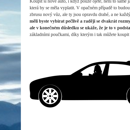
Koupit si nové auto, i když pouze ojeté, není to samé j
která by se měla vyplatit. V opačném případě to budou
zbrusu nový vůz, ale ty jsou opravdu drahé, a ne každ
měli byste vybírat pečlivě a raději se dvakrát rozm
ale v konečném důsledku se ukáže, že je to v podsta
základními poučkami, díky kterým i tak můžete koupit 