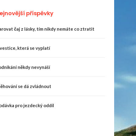
ejnovější příspěvky
rovat čaj z lásky, tím nikdy nemáte co ztratit
vestice, která se vyplatí
odnikání někdy nevynáší
těhování se dá zvládnout
odávka pro jezdecký oddíl