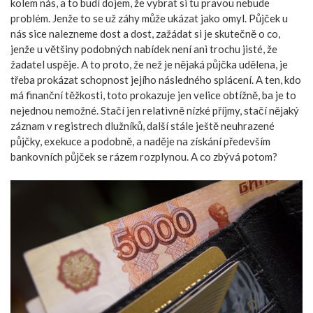
kolem nás, a to budí dojem, že vybrat si tu pravou nebude
problém. Jenže to se už záhy může ukázat jako omyl. Půjček u
nás sice nalezneme dost a dost, zažádat si je skutečně o co,
jenže u většiny podobných nabídek není ani trochu jisté, že
žadatel uspěje. A to proto, že než je nějaká půjčka udělena, je
třeba prokázat schopnost jejího následného splácení. A ten, kdo
má finanční těžkosti, toto prokazuje jen velice obtížně, ba je to
nejednou nemožné. Stačí jen relativně nízké příjmy, stačí nějaký
záznam v registrech dlužníků, další stále ještě neuhrazené
půjčky, exekuce a podobně, a naděje na získání především
bankovních půjček se rázem rozplynou. A co zbývá potom?