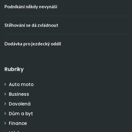
Podnikání někdy nevynáší
Stěhování se dá zvládnout
Dodávka pro jezdecký oddíl
Rubriky
Auto moto
Business
Dovolená
Dům a byt
Finance