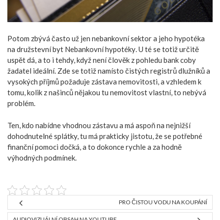
Potom zbývá často už jen nebankovní sektor a jeho
hypotéka
na družstevní byt Nebankovní hypotéky
. U té se totiž určitě
uspět dá, a to i tehdy, když není člověk z pohledu bank coby
žadatel ideální. Zde se totiž namísto čistých registrů dlužníků a
vysokých příjmů požaduje zástava nemovitosti, a vzhledem k
tomu, kolik z našinců nějakou tu nemovitost vlastní, to nebývá
problém.
Ten, kdo nabídne vhodnou zástavu a má aspoň na nejnižší
dohodnutelné splátky, tu má prakticky jistotu, že se potřebné
finanční pomoci dočká, a to dokonce rychle a za hodně
výhodných podmínek.
PRO ČISTOU VODU NA KOUPÁNÍ
AUDIOVIZUÁLNÍ OBSAH NA YOUTUBE