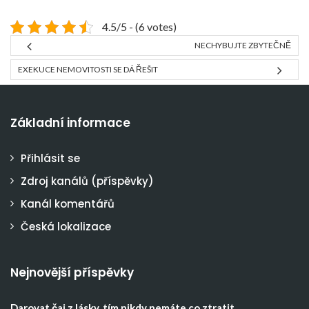
4.5/5 - (6 votes)
NECHYBUJTE ZBYTEČNĚ
EXEKUCE NEMOVITOSTI SE DÁ ŘEŠIT
Základní informace
Přihlásit se
Zdroj kanálů (příspěvky)
Kanál komentářů
Česká lokalizace
Nejnovější příspěvky
Darovat čaj z lásky, tím nikdy nemáte co ztratit