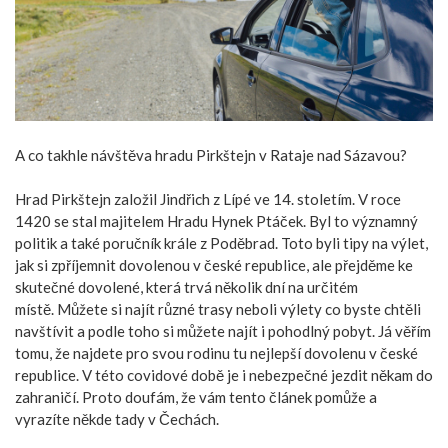
A co takhle návštěva hradu Pirkštejn v Rataje nad Sázavou?
Hrad Pirkštejn založil Jindřich z Lípé ve 14. stoletím. V roce
1420 se stal majitelem Hradu Hynek Ptáček. Byl to významný
politik a také poručník krále z Poděbrad.
Toto byli tipy na výlet,
jak si zpříjemnit dovolenou v české republice, ale přejděme ke
skutečné dovolené, která trvá několik dní na určitém
místě.
Můžete si najít různé trasy neboli výlety co byste chtěli
navštívit a podle toho si můžete najít i pohodlný pobyt.
Já věřím
tomu, že najdete pro svou rodinu tu nejlepší dovolenu v české
republice. V této covidové době je i nebezpečné jezdit někam do
zahraničí. Proto doufám, že vám tento článek pomůže a
vyrazíte někde tady v Čechách.