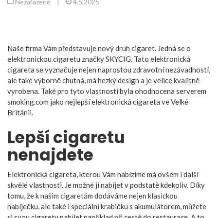
Nezařazené
|
4.5.2025
Naše firma Vám představuje nový druh cigaret. Jedná se o
elektronickou cigaretu značky SKYCIG. Tato
elektronická
cigareta
se vyznačuje nejen naprostou zdravotní nezávadností,
ale také výborně chutná, má hezký design a je velice kvalitně
vyrobena. Také pro tyto vlastnosti byla ohodnocena serverem
smoking.com jako nejlepší elektronická cigareta ve Velké
Británii.
Lepší cigaretu
nenajdete
Elektronická cigareta, kterou Vám nabízíme má ovšem i další
skvělé vlastnosti. Je možné ji nabíjet v podstatě kdekoliv. Díky
tomu, že k našim cigaretám dodáváme nejen klasickou
nabíječku, ale také i speciální krabičku s akumulátorem, můžete
si svou cigaretu nabíjet například při cestě do restaurace. A to