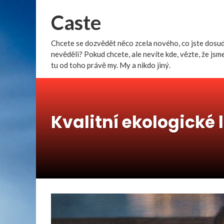
Caste
Chcete se dozvědět něco zcela nového, co jste dosu
nevěděli? Pokud chcete, ale nevíte kde, vězte, že jsm
tu od toho právě my. My a nikdo jiný.
Kvalitní ekologické 