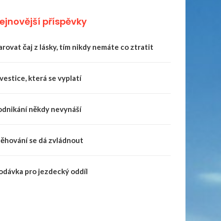
ejnovější příspěvky
rovat čaj z lásky, tím nikdy nemáte co ztratit
vestice, která se vyplatí
odnikání někdy nevynáší
těhování se dá zvládnout
odávka pro jezdecký oddíl