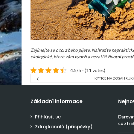
Zajímejte se o to, z čeho pijete. Nahraďte nepraktick
ekologické, které vám vydrží a nezatíží životní prostř
4.5/5 - (11 votes)
KYTICE NA DOSAH RUK
Základní informace
Nejno
Přihlásit se
Darovat
co ztra
Zdroj kanálů (příspěvky)