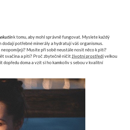
ekutin
k tomu, aby mohl správně fungovat. Myslete každý
ám dodají potřebné minerály a hydratují váš organismus.
m neopomíjejí? Musíte při sobě neustále nosit něco k pití?
ět svačina a pití? Proč zbytečně ničit
životní prostředí
velkou
it dopředu doma a vzít si ho kamkoliv s sebou v kvalitní