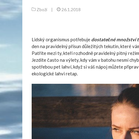
Zboží
|
26.1.2018
Lidský organismus potřebuje
dostatečné množství t
den na pravidelný přísun důležitých tekutin, které v
Patříte mezi ty, kteří rozhodně pravidelný pitný reži
Jezdíte často na výlety, kdy vám v batohu nesmí chyb
spotřebou pet lahví, když si váš nápoj můžete připrav
ekologické lahvi
retap
.