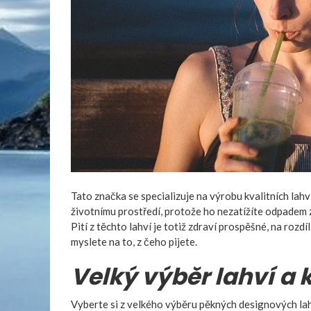
Tato značka se specializuje na výrobu kvalitních lahv
životnímu prostředí, protože ho nezatížíte odpadem z 
Pití z těchto lahví je totiž zdraví prospěšné, na rozdí
myslete na to, z čeho pijete.
Velký výběr lahví a 
Vyberte si z velkého výběru pěkných designových lahv