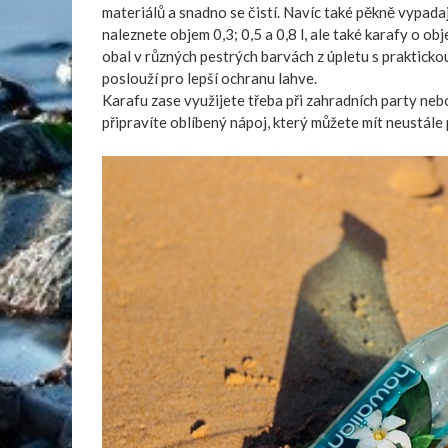
materiálů a snadno se čistí. Navíc také pěkně vypadaj
naleznete objem 0,3; 0,5 a 0,8 l, ale také karafy o ob
obal
v různých pestrých barvách z úpletu s prakticko
poslouží pro lepší ochranu lahve.
Karafu zase využijete třeba při zahradních party nebo
připravíte oblíbený nápoj, který můžete mít neustále p