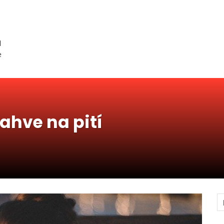
d
e
lahve na pití