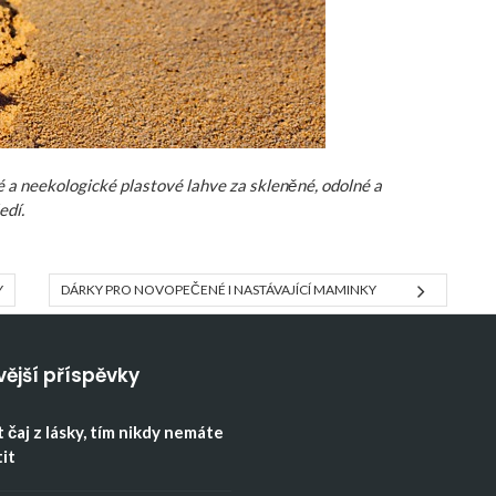
é a neekologické plastové lahve za skleněné, odolné a
edí.
Y
DÁRKY PRO NOVOPEČENÉ I NASTÁVAJÍCÍ MAMINKY
vější příspěvky
 čaj z lásky, tím nikdy nemáte
tit