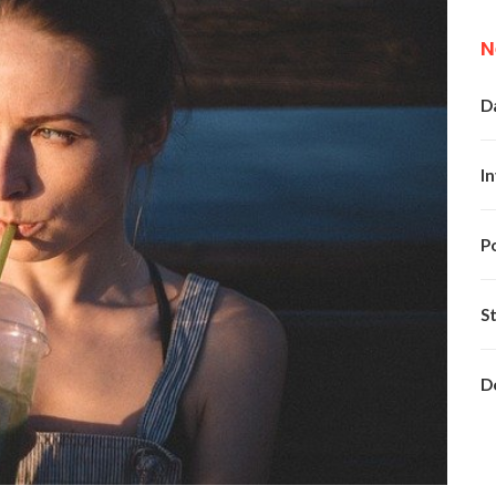
N
Da
In
P
S
D