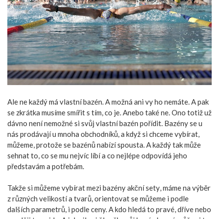
Ale ne každý má vlastní bazén. A možná ani vy ho nemáte. A pak
se zkrátka musíme smířit s tím, co je. Anebo také ne. Ono totiž už
dávno není nemožné si svůj vlastní bazén pořídit. Bazény se u
nás prodávají u mnoha obchodníků, a když si chceme vybírat,
můžeme, protože se bazénů nabízí spousta. A každý tak může
sehnat to, co se mu nejvíc líbí a co nejlépe odpovídá jeho
představám a potřebám.
Takže si můžeme vybírat mezi
bazény akční sety
, máme na výběr
z různých velikostí a tvarů, orientovat se můžeme i podle
dalších parametrů, i podle ceny. A kdo hledá to pravé, dříve nebo