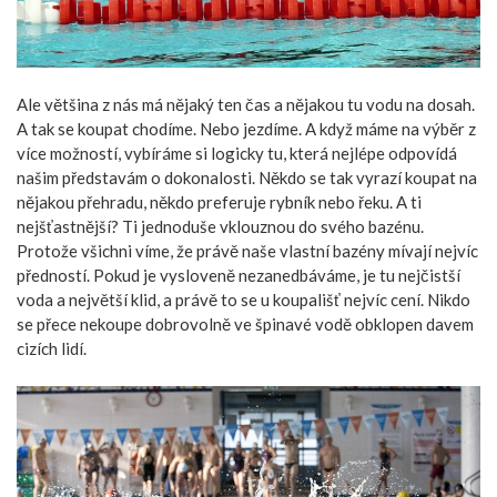
Ale většina z nás má nějaký ten čas a nějakou tu vodu na dosah.
A tak se koupat chodíme. Nebo jezdíme. A když máme na výběr z
více možností, vybíráme si logicky tu, která nejlépe odpovídá
našim představám o dokonalosti. Někdo se tak vyrazí koupat na
nějakou přehradu, někdo preferuje rybník nebo řeku. A ti
nejšťastnější? Ti jednoduše vklouznou do svého bazénu.
Protože všichni víme, že právě naše vlastní bazény mívají nejvíc
předností. Pokud je vysloveně nezanedbáváme, je tu nejčistší
voda a největší klid, a právě to se u koupališť nejvíc cení. Nikdo
se přece nekoupe dobrovolně ve špinavé vodě obklopen davem
cizích lidí.