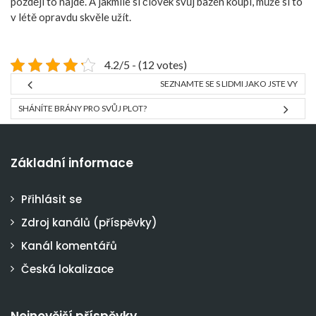
později to najde. A jakmile si člověk svůj bazén koupí, může si to
v létě opravdu skvěle užít.
4.2/5 - (12 votes)
SEZNAMTE SE S LIDMI JAKO JSTE VY
SHÁNÍTE BRÁNY PRO SVŮJ PLOT?
Základní informace
Přihlásit se
Zdroj kanálů (příspěvky)
Kanál komentářů
Česká lokalizace