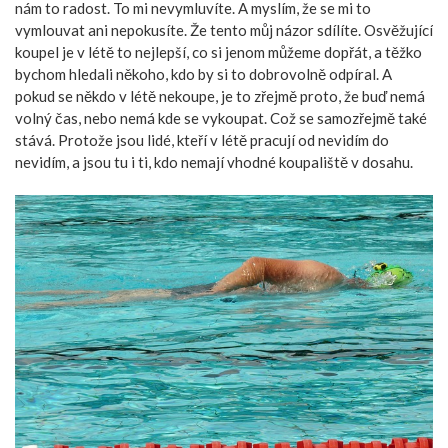
nám to radost. To mi nevymluvíte. A myslím, že se mi to
vymlouvat ani nepokusíte. Že tento můj názor sdílíte. Osvěžující
koupel je v létě to nejlepší, co si jenom můžeme dopřát, a těžko
bychom hledali někoho, kdo by si to dobrovolně odpíral. A
pokud se někdo v létě nekoupe, je to zřejmě proto, že buď nemá
volný čas, nebo nemá kde se vykoupat. Což se samozřejmě také
stává. Protože jsou lidé, kteří v létě pracují od nevidím do
nevidím, a jsou tu i ti, kdo nemají vhodné koupaliště v dosahu.