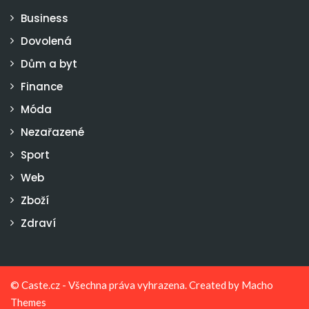
Business
Dovolená
Dům a byt
Finance
Móda
Nezařazené
Sport
Web
Zboží
Zdraví
© Caste.cz - Všechna práva vyhrazena. Created by
Macho
Themes