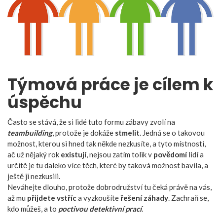
Týmová práce je cílem k
úspěchu
Často se stává, že si lidé tuto formu zábavy zvolí na
teambuilding
, protože je dokáže
stmelit
. Jedná se o takovou
možnost, kterou si hned tak někde nezkusíte, a tyto místnosti,
ač už nějaký rok
existují
, nejsou zatím tolik v
povědomí
lidí a
určitě je tu daleko více těch, které by taková možnost bavila, a
ještě ji nezkusili.
Neváhejte dlouho, protože dobrodružství tu čeká právě na vás,
až mu
přijdete vstříc
a vyzkoušíte
řešení záhady
. Zachraň se,
kdo můžeš, a to
poctivou detektivní prací
.