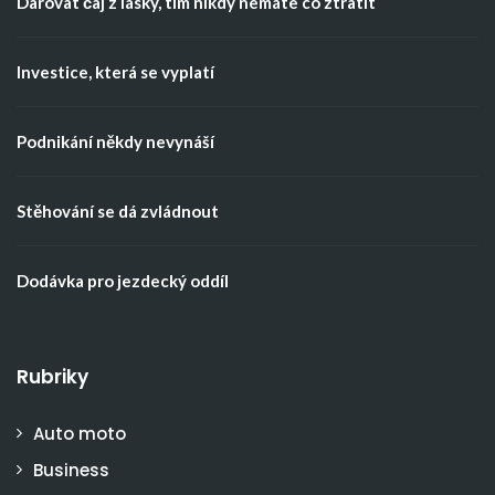
Darovat čaj z lásky, tím nikdy nemáte co ztratit
Investice, která se vyplatí
Podnikání někdy nevynáší
Stěhování se dá zvládnout
Dodávka pro jezdecký oddíl
Rubriky
Auto moto
Business