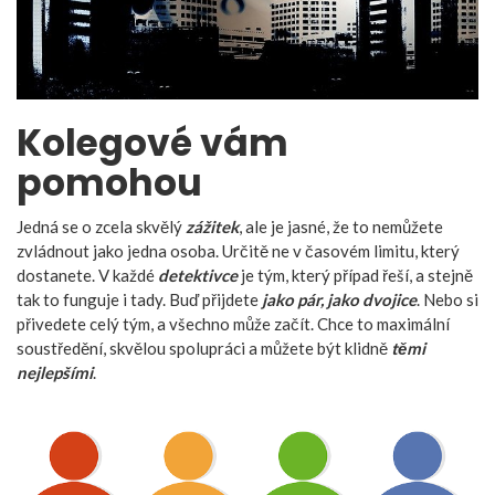
Kolegové vám
pomohou
Jedná se o zcela skvělý
zážitek
, ale je jasné, že to nemůžete
zvládnout jako jedna osoba. Určitě ne v časovém limitu, který
dostanete. V každé
detektivce
je tým, který případ řeší, a stejně
tak to funguje i tady. Buď přijdete
jako pár, jako dvojice
. Nebo si
přivedete celý tým, a všechno může začít. Chce to maximální
soustředění, skvělou spolupráci a můžete být klidně
těmi
nejlepšími
.