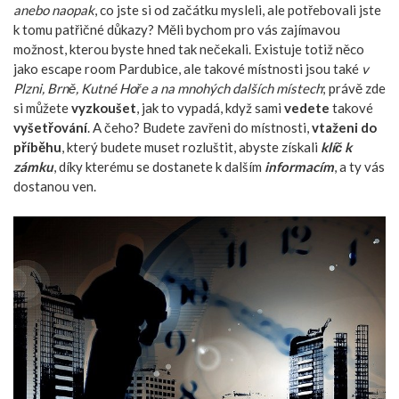
anebo naopak
, co jste si od začátku mysleli, ale potřebovali jste
k tomu patřičné důkazy? Měli bychom pro vás zajímavou
možnost, kterou byste hned tak nečekali. Existuje totiž něco
jako
escape room Pardubice
, ale takové místnosti jsou také
v
Plzni, Brně, Kutné Hoře a na mnohých dalších místech
; právě zde
si můžete
vyzkoušet
, jak to vypadá, když sami
vedete
takové
vyšetřování
. A čeho? Budete zavřeni do místnosti,
vtaženi do
příběhu
, který budete muset rozluštit, abyste získali
klíč k
zámku
, díky kterému se dostanete k dalším
informacím
, a ty vás
dostanou ven.