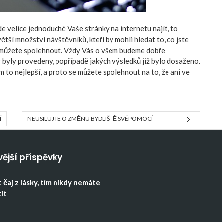
e velice jednoduché Vaše stránky na internetu najít, to
ší množství návštěvníků, kteří by mohli hledat to, co jste
e můžete spolehnout. Vždy Vás o všem budeme dobře
 byly provedeny, popřípadě jakých výsledků již bylo dosaženo.
 to nejlepší, a proto se můžete spolehnout na to, že ani ve
Í
NEUSILUJTE O ZMĚNU BYDLIŠTĚ SVÉPOMOCÍ
vější příspěvky
 čaj z lásky, tím nikdy nemáte
tit