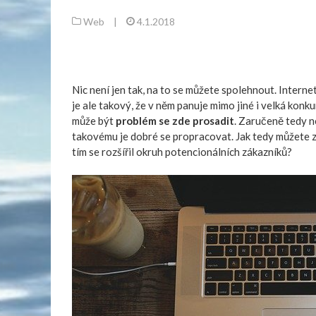
Web
|
4.1.2018
Nic není jen tak, na to se můžete spolehnout. Intern
je ale takový, že v něm panuje mimo jiné i velká konk
může být
problém se zde prosadit
. Zaručeně tedy n
takovému je dobré se propracovat. Jak tedy můžete za
tím se rozšířil okruh potencionálních zákazníků?