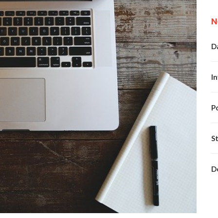
N
Da
In
P
S
D