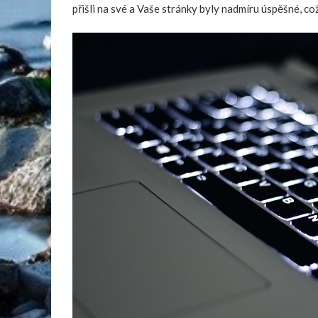
přišli na své a Vaše stránky byly nadmíru úspěšné, co