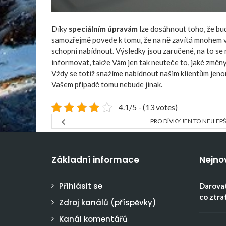
Díky
speciálním úpravám
lze dosáhnout toho, že bud
samozřejmě povede k tomu, že na ně zavítá mnohem vět
schopni nabídnout. Výsledky jsou zaručené, na to s
informovat, takže Vám jen tak neuteče to, jaké změny
Vždy se totiž snažíme nabídnout našim klientům jenom
Vašem případě tomu nebude jinak.
4.1/5 - (13 votes)
PRO DÍVKY JEN TO NEJLEPŠ
Základní informace
Nejno
Přihlásit se
Darovat
co ztra
Zdroj kanálů (příspěvky)
Kanál komentářů