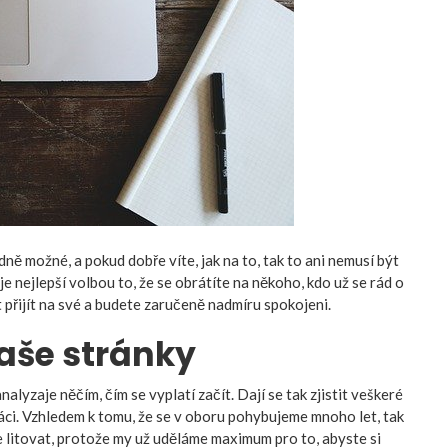
 možné, a pokud dobře víte, jak na to, tak to ani nemusí být
 je nejlepší volbou to, že se obrátíte na někoho, kdo už se rád o
přijít na své a budete zaručeně nadmíru spokojeni.
aše stránky
analyza
je něčím, čím se vyplatí začít. Dají se tak zjistit veškeré
áci. Vzhledem k tomu, že se v oboru pohybujeme mnoho let, tak
ete litovat, protože my už uděláme maximum pro to, abyste si