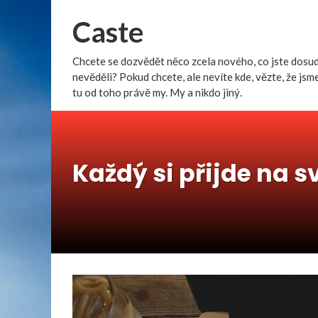
Caste
Chcete se dozvědět něco zcela nového, co jste dosu
nevěděli? Pokud chcete, ale nevíte kde, vězte, že jsm
tu od toho právě my. My a nikdo jiný.
Každý si přijde na s