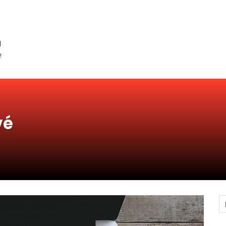
d
e
vé