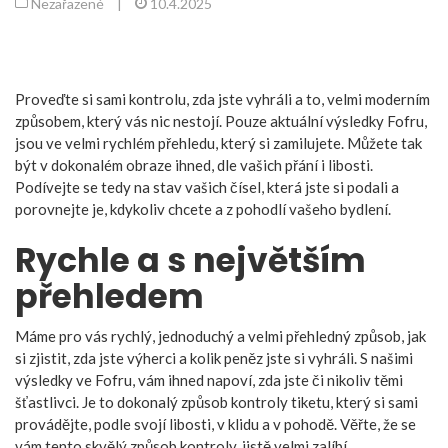
Nezařazené
|
10.4.2025
Proveďte si sami kontrolu, zda jste vyhráli a to, velmi moderním
způsobem, který vás nic nestojí. Pouze aktuální
výsledky Fofru
,
jsou ve velmi rychlém přehledu, který si zamilujete. Můžete tak
být v dokonalém obraze ihned, dle vašich přání i libosti.
Podívejte se tedy na stav vašich čísel, která jste si podali a
porovnejte je, kdykoliv chcete a z pohodlí vašeho bydlení.
Rychle a s největším
přehledem
Máme pro vás rychlý, jednoduchý a velmi přehledný způsob, jak
si zjistit, zda jste výherci a kolik peněz jste si vyhráli. S našimi
výsledky ve Fofru, vám ihned napoví, zda jste či nikoliv těmi
šťastlivci. Je to dokonalý způsob kontroly tiketu, který si sami
provádějte, podle svojí libosti, v klidu a v pohodě. Věřte, že se
vám tento skvělý způsob kontroly, jistě velmi zalíbí.