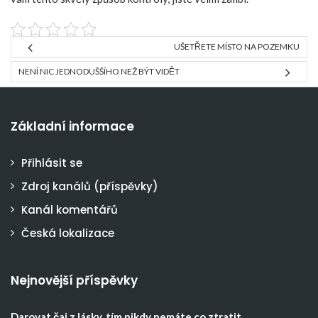
UŠETŘETE MÍSTO NA POZEMKU
NENÍ NIC JEDNODUŠŠÍHO NEŽ BÝT VIDĚT
Základní informace
Přihlásit se
Zdroj kanálů (příspěvky)
Kanál komentářů
Česká lokalizace
Nejnovější příspěvky
Darovat čaj z lásky, tím nikdy nemáte co ztratit