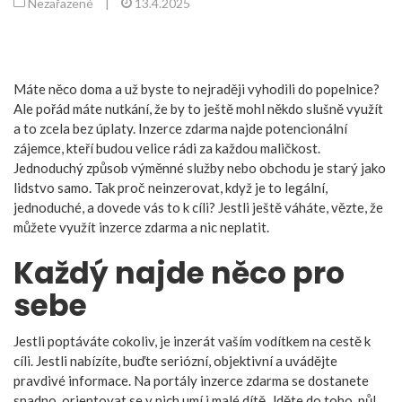
Nezařazené
|
13.4.2025
Máte něco doma a už byste to nejraději vyhodili do popelnice?
Ale pořád máte nutkání, že by to ještě mohl někdo slušně využít
a to zcela bez úplaty. Inzerce zdarma najde potencionální
zájemce, kteří budou velice rádi za každou maličkost.
Jednoduchý způsob výměnné služby nebo obchodu je starý jako
lidstvo samo. Tak proč neinzerovat, když je to legální,
jednoduché, a dovede vás to k cíli? Jestli ještě váháte, vězte, že
můžete využít inzerce zdarma a nic neplatit.
Každý najde něco pro
sebe
Jestli poptáváte cokoliv, je inzerát vaším vodítkem na cestě k
cíli. Jestli nabízíte, buďte seriózní, objektivní a uvádějte
pravdivé informace. Na portály
inzerce zdarma
se dostanete
snadno, orientovat se v nich umí i malé dítě. Jděte do toho, půl