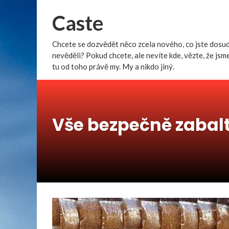
Caste
Chcete se dozvědět něco zcela nového, co jste dosu
nevěděli? Pokud chcete, ale nevíte kde, vězte, že jsm
tu od toho právě my. My a nikdo jiný.
Vše bezpečně zabal