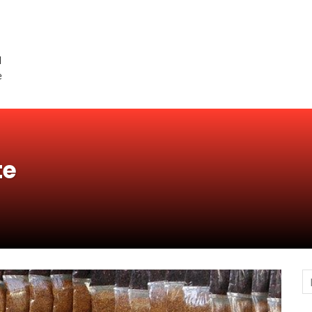
d
e
te