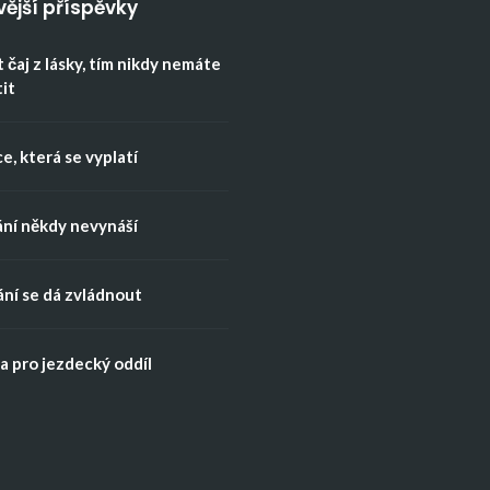
vější příspěvky
 čaj z lásky, tím nikdy nemáte
tit
e, která se vyplatí
ní někdy nevynáší
ní se dá zvládnout
 pro jezdecký oddíl