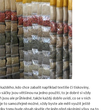
o každého
, kdo chce zabalit například textilie či tiskoviny,
 sáčky jsou většinou na jedno použití, to je dobré si vždy
jsou ale průhledné, takže každý dobře uvidí, co se v nich
 je to samozřejmě možné, vždy byste ale měli využít ještě
íky tomu bude obsah skvěle chráněn před okolními vlivy, na to