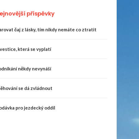
ejnovější příspěvky
rovat čaj z lásky, tím nikdy nemáte co ztratit
vestice, která se vyplatí
odnikání někdy nevynáší
těhování se dá zvládnout
odávka pro jezdecký oddíl