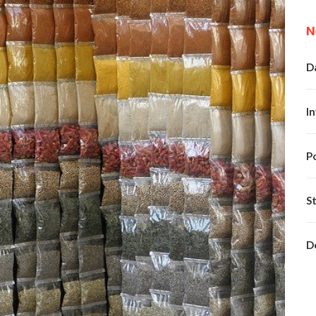
N
Da
In
P
S
D