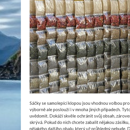
Sáčky se samolepící klopou jsou vhodnou volbou pr
výborně ale poslouží i v mnoha jiných případech. Tyto
uvědomit. Dokáží skvěle ochránit svůj obsah, zároveň 
skrývá. Pokud do nich chcete zabalit nějakou zásilku,
nějakého dalšího obalu, který už průhledný nebude. D