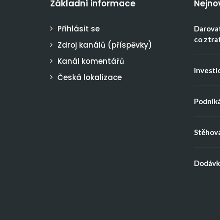
Základní informace
Nejno
Přihlásit se
Darovat
co ztra
Zdroj kanálů (příspěvky)
Kanál komentářů
Investic
Česká lokalizace
Podniká
Stěhová
Dodávka