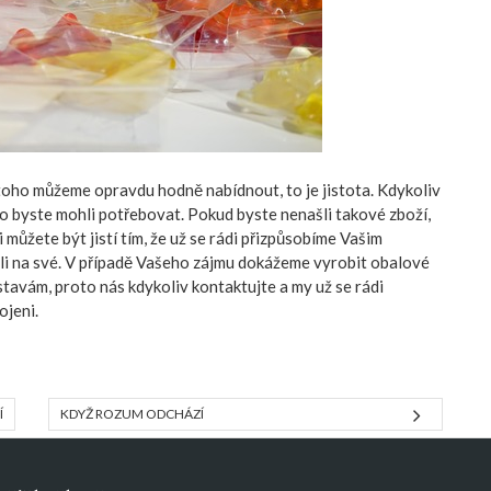
toho můžeme opravdu hodně nabídnout, to je jistota. Kdykoliv
 co byste mohli potřebovat. Pokud byste nenašli takové zboží,
můžete být jistí tím, že už se rádi přizpůsobíme Vašim
li na své. V případě Vašeho zájmu dokážeme vyrobit obalové
tavám, proto nás kdykoliv kontaktujte a my už se rádi
ojeni.
Í
KDYŽ ROZUM ODCHÁZÍ