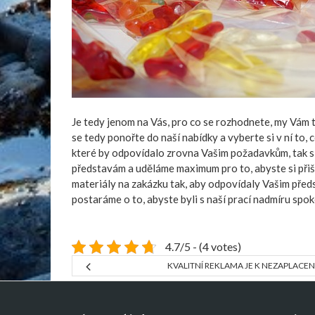
Je tedy jenom na Vás, pro co se rozhodnete, my Vám 
se tedy ponořte do naší nabídky a vyberte si v ní to,
které by odpovídalo zrovna Vašim požadavkům, tak si 
představám a uděláme maximum pro to, abyste si přiš
materiály na zakázku tak, aby odpovídaly Vašim předs
postaráme o to, abyste byli s naší prací nadmíru spok
4.7/5 - (4 votes)
KVALITNÍ REKLAMA JE K NEZAPLACEN