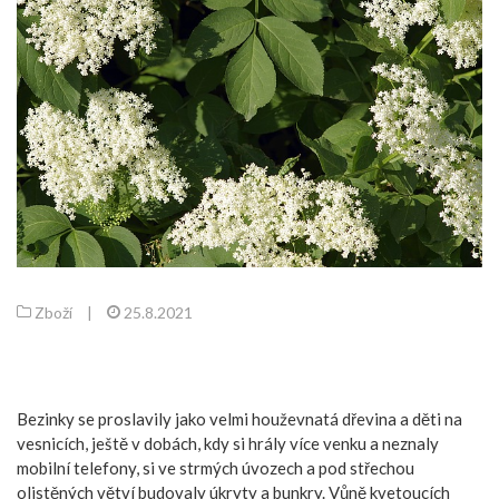
Zboží
|
25.8.2021
Bezinky se proslavily jako velmi houževnatá dřevina a děti na
vesnicích, ještě v dobách, kdy si hrály více venku a neznaly
mobilní telefony, si ve strmých úvozech a pod střechou
olistěných větví budovaly úkryty a bunkry. Vůně kvetoucích