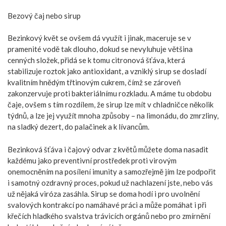
Bezový čaj nebo sirup
Bezinkový květ se ovšem dá využít i jinak, maceruje se v
pramenité vodě tak dlouho, dokud se nevyluhuje většina
cenných složek, přidá se k tomu citronová šťáva, která
stabilizuje roztok jako antioxidant, a vzniklý sirup se dosladí
kvalitním hnědým třtinovým cukrem, čímž se zároveň
zakonzervuje proti bakteriálnímu rozkladu. A máme tu obdobu
čaje, ovšem s tím rozdílem, že sirup lze mít v chladničce několik
týdnů, a lze jej využít mnoha způsoby – na limonádu, do zmrzliny,
na sladký dezert, do palačinek a k lívancům.
Bezinková šťáva
i čajový odvar z květů můžete doma nasadit
každému jako preventivní prostředek proti virovým
onemocněním na posílení imunity a samozřejmě jím lze podpořit
i samotný ozdravný proces, pokud už nachlazení jste, nebo vás
už nějaká viróza zasáhla. Sirup se doma hodí i pro uvolnění
svalových kontrakcí po namáhavé práci a může pomáhat i při
křečích hladkého svalstva trávicích orgánů nebo pro zmírnění