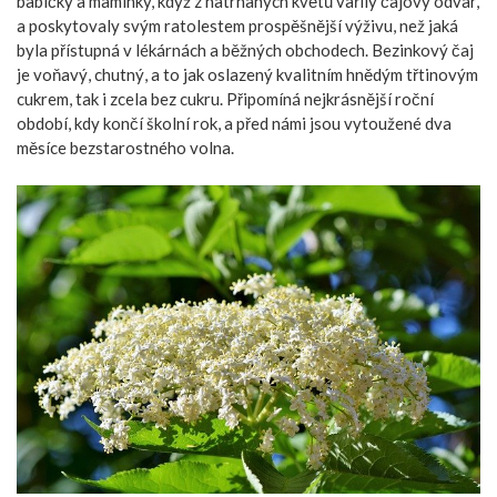
babičky a maminky, když z natrhaných květů vařily čajový odvar,
a poskytovaly svým ratolestem prospěšnější výživu, než jaká
byla přístupná v lékárnách a běžných obchodech. Bezinkový čaj
je voňavý, chutný, a to jak oslazený kvalitním hnědým třtinovým
cukrem, tak i zcela bez cukru. Připomíná nejkrásnější roční
období, kdy končí školní rok, a před námi jsou vytoužené dva
měsíce bezstarostného volna.