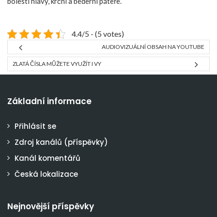
bolestí hlavy, krční a bederní páteře.
4.4/5 - (5 votes)
AUDIOVIZUÁLNÍ OBSAH NA YOUTUBE
ZLATÁ ČÍSLA MŮŽETE VYUŽÍT I VY
Základní informace
Přihlásit se
Zdroj kanálů (příspěvky)
Kanál komentářů
Česká lokalizace
Nejnovější příspěvky