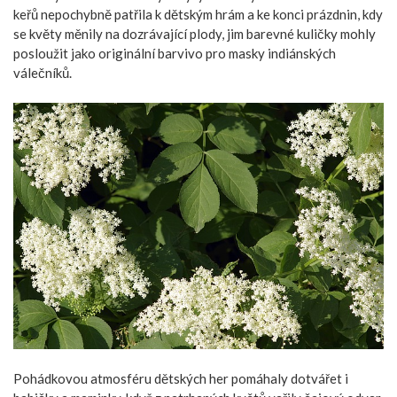
keřů nepochybně patřila k dětským hrám a ke konci prázdnin, kdy
se květy měnily na dozrávající plody, jim barevné kuličky mohly
posloužit jako originální barvivo pro masky indiánských
válečníků.
Pohádkovou atmosféru dětských her pomáhaly dotvářet i